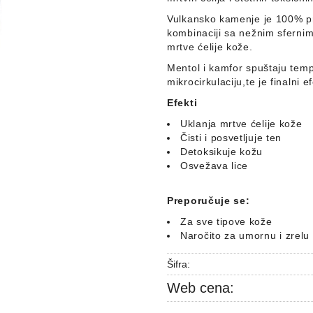
Vulkansko kamenje je 100% pri
kombinaciji sa nežnim sferni
mrtve ćelije kože.
Mentol i kamfor spuštaju tem
mikrocirkulaciju,te je finalni 
Efekti
Uklanja mrtve ćelije kože
Čisti i posvetljuje ten
Detoksikuje kožu
Osvežava lice
Preporučuje se:
Za sve tipove kože
Naročito za umornu i zrelu
Šifra:
Web cena: