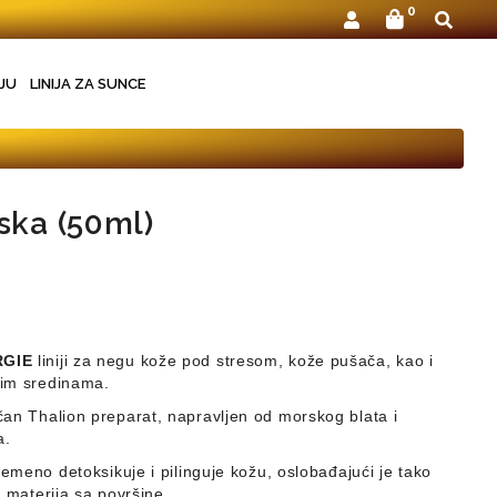
0
JU
LINIJA ZA SUNCE
ska (50ml)
RGIE
liniji za negu kože pod stresom, kože pušača, kao i
enim sredinama.
čan Thalion preparat,
napravljen od morskog blata i
a.
remeno detoksikuje i pilinguje kožu,
oslobađajući je tako
ih materija sa površine.