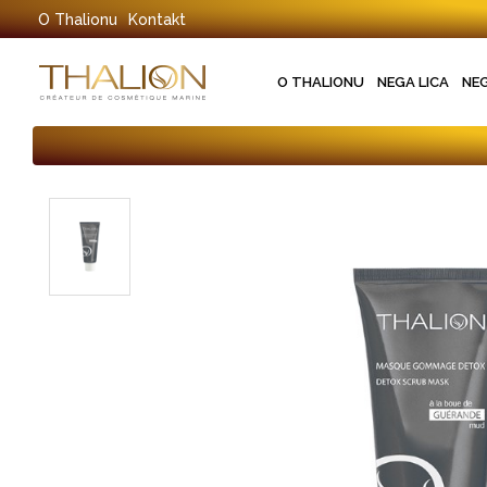
O Thalionu
Kontakt
O THALIONU
NEGA LICA
NE