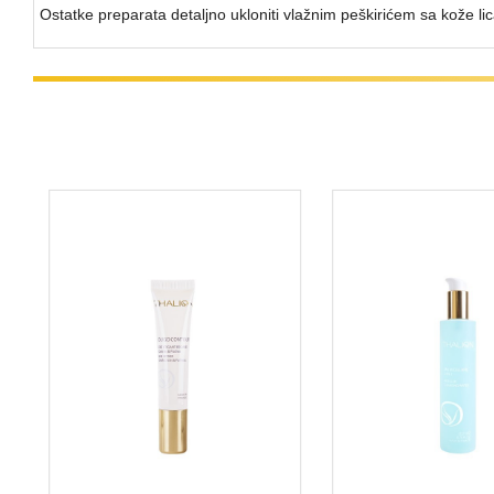
Ostatke preparata detaljno ukloniti vlažnim peškirićem sa kože li