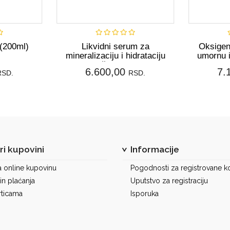
pi
Nije dostupno
(200ml)
Likvidni serum za
Oksigen
mineralizaciju i hidrataciju
umornu i
kože (30ml)
6.600,00
7.
RSD.
RSD.
i kupovini
Informacije
a online kupovinu
Pogodnosti za registrovane ko
in plaćanja
Uputstvo za registraciju
rticama
Isporuka