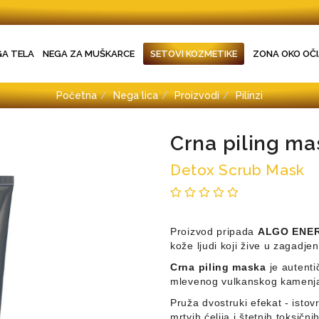
GA TELA
NEGA ZA MUŠKARCE
SETOVI KOZMETIKE
ZONA OKO OČI
Početna
Nega lica
Proizvodi
Pilinzi
Crna piling ma
Detox Scrub Mask
Proizvod pripada
ALGO ENE
kože ljudi koji žive u zagadj
Crna piling maska
je autenti
mlevenog vulkanskog kamenj
Pruža dvostruki efekat - istov
mrtvih ćelija i štetnih toksičn