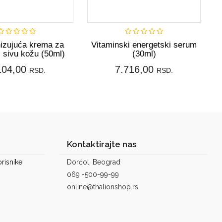
Kupi
Kupi
izujuća krema za
Vitaminski energetski serum
 sivu kožu (50ml)
(30ml)
104,00
7.716,00
RSD.
RSD.
Kontaktirajte nas
risnike
Dorćol, Beograd
069 -500-99-99
online@thalionshop.rs