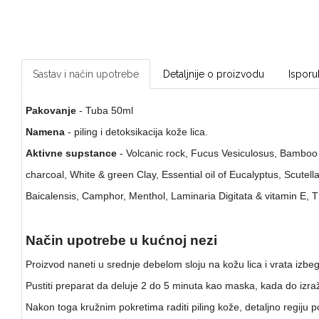
Sastav i način upotrebe
Detaljnije o proizvodu
Isporu
Pakovanje
- Tuba 50ml
Namena
- piling i detoksikacija kože lica.
Aktivne supstance
- Volcanic rock, Fucus Vesiculosus, Bamboo 
charcoal, White & green Clay, Essential oil of Eucalyptus, Scutella
Baicalensis, Camphor, Menthol, Laminaria Digitata & vitamin E, T
Način upotrebe u kućnoj nezi
Proizvod naneti u srednje debelom sloju na kožu lica i vrata izbeg
Pustiti preparat da deluje 2 do 5 minuta kao maska, kada do izraž
Nakon toga kružnim pokretima raditi piling kože, detaljno regiju po