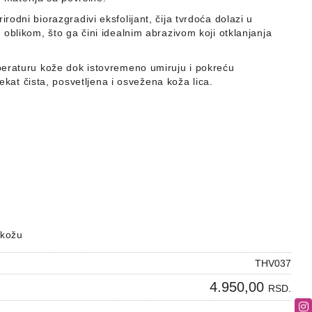
rodni biorazgradivi eksfolijant,
čija tvrdoća dolazi u
m oblikom,
što ga čini idealnim abrazivom koji otklanjanja
peraturu kože dok istovremeno umiruju
i pokreću
efekat čista, posvetljena i osvežena koža lica.
 kožu
THV037
4.950,00
RSD.