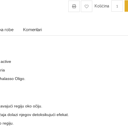
Količina
ka robe
Komentari
active
ria
halasso Oligo.
avajući regiju oko očiju.
aja dolazi njegov detoksikujući efekat.
 regiju.