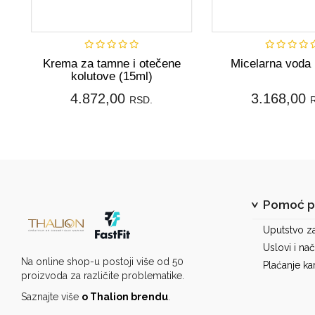
Kupi
Ku
Krema za tamne i otečene
Micelarna voda 
kolutove (15ml)
4.872,00
3.168,00
RSD.
Pomoć pr
Uputstvo z
Uslovi i nač
Na online shop-u postoji više od 50
Plaćanje ka
proizvoda za različite problematike.
Saznajte više
o Thalion brendu
.