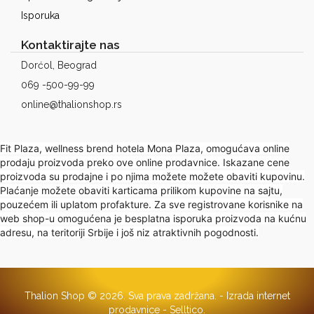
Isporuka
Kontaktirajte nas
Dorćol, Beograd
069 -500-99-99
online@thalionshop.rs
Fit Plaza, wellness brend hotela Mona Plaza, omogućava online
prodaju proizvoda preko ove online prodavnice. Iskazane cene
proizvoda su prodajne i po njima možete možete obaviti kupovinu.
Plaćanje možete obaviti karticama prilikom kupovine na sajtu,
pouzećem ili uplatom profakture. Za sve registrovane korisnike na
web shop-u omogućena je besplatna isporuka proizvoda na kućnu
adresu, na teritoriji Srbije i još niz atraktivnih pogodnosti.
Thalion Shop © 2026. Sva prava zadržana. -
Izrada internet
prodavnice
-
Selltico.