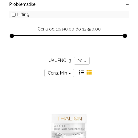
Problematike
za
sunce
Lifting
Cena od 10590.00 do 12390.00
UKUPNO: 3
20
Cena: Min