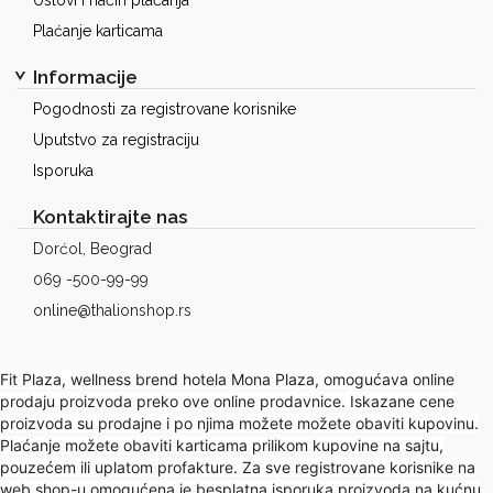
Uslovi i način plaćanja
Plaćanje karticama
Informacije
Pogodnosti za registrovane korisnike
Uputstvo za registraciju
Isporuka
Kontaktirajte nas
Dorćol, Beograd
069 -500-99-99
online@thalionshop.rs
Fit Plaza, wellness brend hotela Mona Plaza, omogućava online
prodaju proizvoda preko ove online prodavnice. Iskazane cene
proizvoda su prodajne i po njima možete možete obaviti kupovinu.
Plaćanje možete obaviti karticama prilikom kupovine na sajtu,
pouzećem ili uplatom profakture. Za sve registrovane korisnike na
web shop-u omogućena je besplatna isporuka proizvoda na kućnu