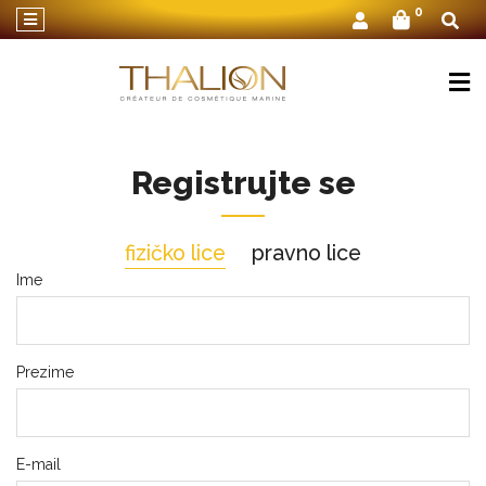
×
0
O
Thalionu
Nega
lica
Registrujte se
Nega
tela
fizičko lice
pravno lice
Nega
Ime
za
muškarce
Setovi
kozmetike
Prezime
Zona
oko
očiju
E-mail
Linija