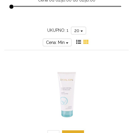
Cena od 6250.00 do 6250.00
za
sunce
UKUPNO: 1
20
Cena: Min