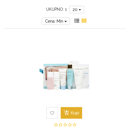
za
UKUPNO: 1
20
sunce
Cena: Min
Kupi