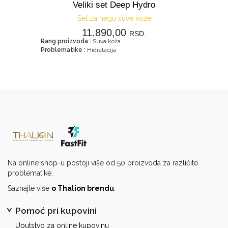
Veliki set Deep Hydro
Set za negu suve kože
11.890,00
RSD.
Rang proizvoda :
Suva koža
Problematike :
Hidratacija
Na online shop-u postoji više od 50 proizvoda za različite
problematike.
Saznajte više
o Thalion brendu
.
Pomoć pri kupovini
Uputstvo za online kupovinu