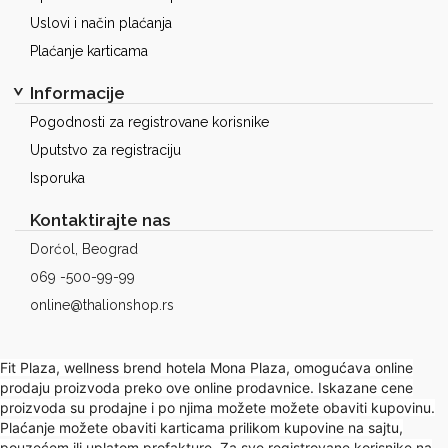
Uslovi i način plaćanja
Plaćanje karticama
Informacije
Pogodnosti za registrovane korisnike
Uputstvo za registraciju
Isporuka
Kontaktirajte nas
Dorćol, Beograd
069 -500-99-99
online@thalionshop.rs
Fit Plaza, wellness brend hotela Mona Plaza, omogućava online
prodaju proizvoda preko ove online prodavnice. Iskazane cene
proizvoda su prodajne i po njima možete možete obaviti kupovinu.
Plaćanje možete obaviti karticama prilikom kupovine na sajtu,
pouzećem ili uplatom profakture. Za sve registrovane korisnike na