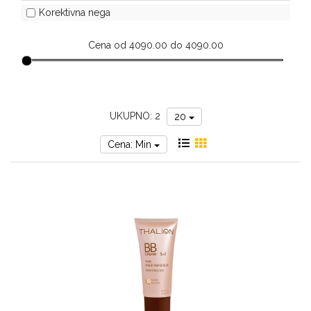
za
Korektivna nega
sunce
Cena od 4090.00 do 4090.00
UKUPNO: 2
20
Cena: Min