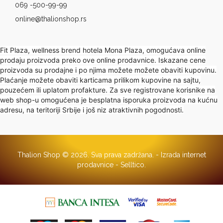
069 -500-99-99
online@thalionshop.rs
Fit Plaza, wellness brend hotela Mona Plaza, omogućava online
prodaju proizvoda preko ove online prodavnice. Iskazane cene
proizvoda su prodajne i po njima možete možete obaviti kupovinu.
Plaćanje možete obaviti karticama prilikom kupovine na sajtu,
pouzećem ili uplatom profakture. Za sve registrovane korisnike na
web shop-u omogućena je besplatna isporuka proizvoda na kućnu
adresu, na teritoriji Srbije i još niz atraktivnih pogodnosti.
Thalion Shop © 2026. Sva prava zadržana. -
Izrada internet
prodavnice
-
Selltico.