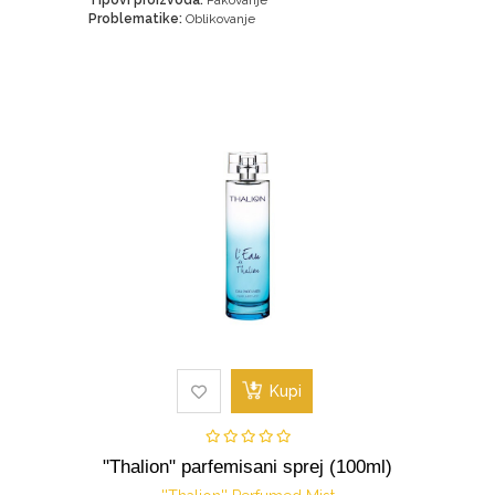
Tipovi proizvoda:
Pakovanje
Problematike:
Oblikovanje
Kupi
"Thalion" parfemisani sprej (100ml)