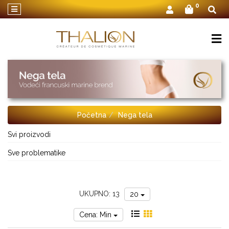
×
0
O
Thalionu
Nega
lica
Nega
tela
Početna
Nega tela
Nega
za
Svi proizvodi
muškarce
Sve problematike
Setovi
kozmetike
Zona
UKUPNO: 13
20
oko
očiju
Cena: Min
Linija