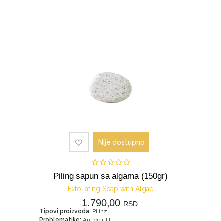
za
sunce
Nije dostupno
Piling sapun sa algama (150gr)
Exfoliating Soap with Algae
1.790,00
RSD.
Tipovi proizvoda:
Pilinzi
Problematike:
Anticelulit