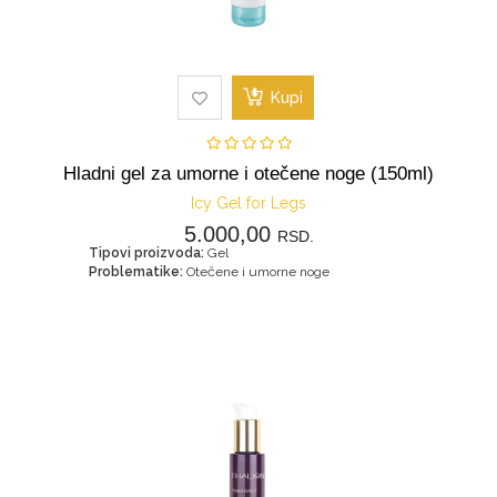
Kupi
Hladni gel za umorne i otečene noge (150ml)
Icy Gel for Legs
5.000,00
RSD.
Tipovi proizvoda:
Gel
Problematike:
Otečene i umorne noge