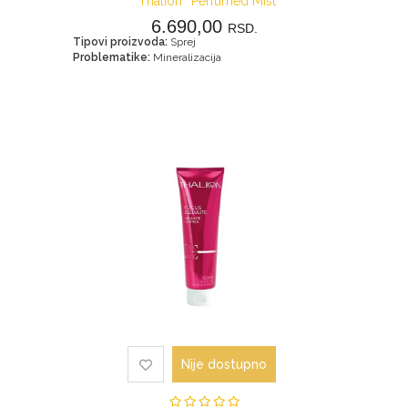
''Thalion'' Perfumed Mist
6.690,00
RSD.
Tipovi proizvoda:
Sprej
Problematike:
Mineralizacija
Nije dostupno