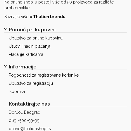
Na online shop-u postoji više od 50 proizvoda za različite
problematike.
Saznajte više
o Thalion brendu
.
Pomoć pri kupovini
Uputstvo za online kupovinu
Uslovi i način plaćanja
Plaćanje karticama
Informacije
Pogodnosti za registrovane korisnike
Uputstvo za registraciju
Isporuka
Kontaktirajte nas
Dorćol, Beograd
069 -500-99-99
online@thalionshop.rs