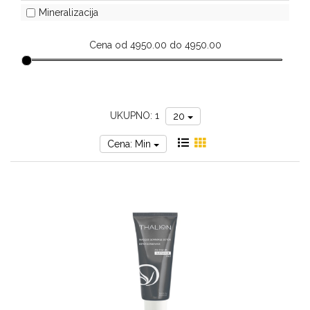
za
Mineralizacija
sunce
Cena od 4950.00 do 4950.00
UKUPNO: 1
20
Cena: Min