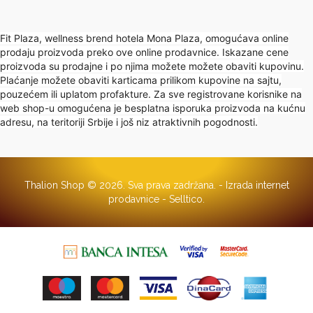
Fit Plaza, wellness brend hotela Mona Plaza, omogućava online
prodaju proizvoda preko ove online prodavnice. Iskazane cene
proizvoda su prodajne i po njima možete možete obaviti kupovinu.
Plaćanje možete obaviti karticama prilikom kupovine na sajtu,
pouzećem ili uplatom profakture. Za sve registrovane korisnike na
web shop-u omogućena je besplatna isporuka proizvoda na kućnu
adresu, na teritoriji Srbije i još niz atraktivnih pogodnosti.
Thalion Shop © 2026. Sva prava zadržana. -
Izrada internet
prodavnice
-
Selltico.