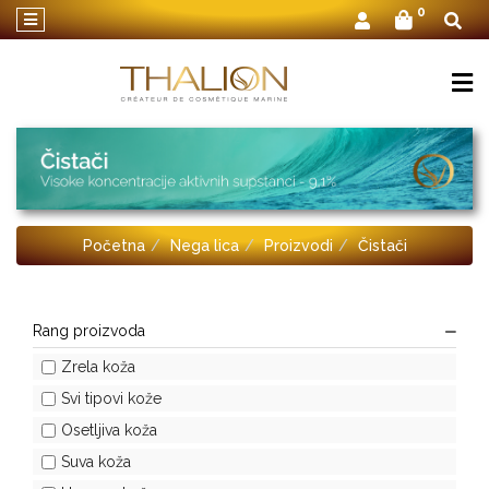
×
0
O
Thalionu
Nega
lica
Nega
tela
Početna
Nega lica
Proizvodi
Čistači
Nega
za
muškarce
Rang proizvoda
Setovi
kozmetike
Zrela koža
Svi tipovi kože
Zona
oko
Osetljiva koža
očiju
Suva koža
Linija