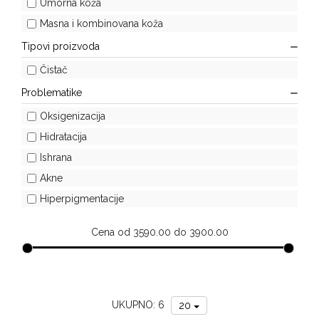
Umorna koža
za
Masna i kombinovana koža
sunce
Tipovi proizvoda
Čistač
Problematike
Oksigenizacija
Hidratacija
Ishrana
Akne
Hiperpigmentacije
Cena od 3590.00 do 3900.00
UKUPNO: 6
20