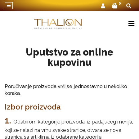
×
0
O
Thalionu
Nega
lica
Uputstvo za online
Nega
kupovinu
tela
Nega
za
Poručivanje proizvoda vrši se jednostavno u nekoliko
muškarce
koraka.
Setovi
kozmetike
Izbor proizvoda
Zona
1.
oko
Odabirom kategorije proizvoda, iz padajućeg menija,
očiju
koji se nalazi na vrhu svake stranice, otvara se nova
stranica sa artiklima iz odabrane kategorije.
Linija