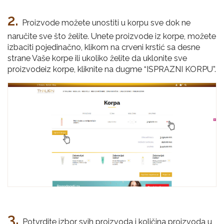
2.
Proizvode možete unostiti u korpu sve dok ne
naručite sve što želite. Unete proizvode iz korpe, možete
izbaciti pojedinačno, klikom na crveni krstić sa desne
strane Vaše korpe ili ukoliko želite da uklonite sve
proizvodeiz korpe, kliknite na dugme “ISPRAZNI KORPU”.
3.
Potvrdite izbor svih proizvoda i količina proizvoda u