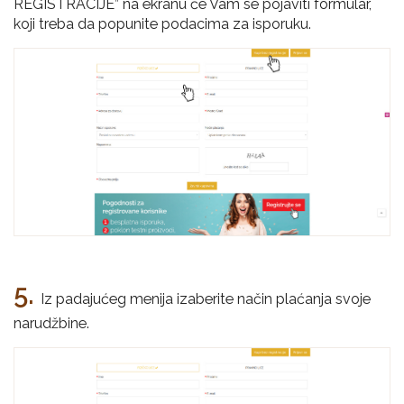
REGISTRACIJE” na ekranu će Vam se pojaviti formular,
koji treba da popunite podacima za isporuku.
5.
Iz padajućeg menija izaberite način plaćanja svoje
narudžbine.