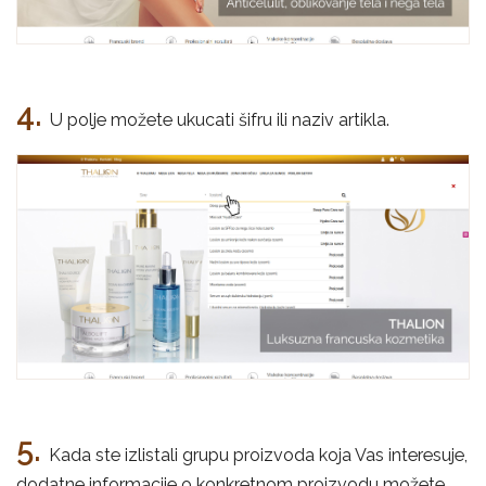
4.
U polje možete ukucati šifru ili naziv artikla.
5.
Kada ste izlistali grupu proizvoda koja Vas interesuje,
dodatne informacije o konkretnom proizvodu možete