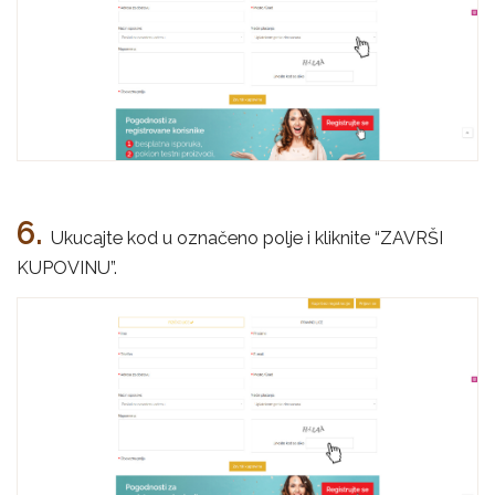
6.
Ukucajte kod u označeno polje i kliknite “ZAVRŠI
KUPOVINU”.