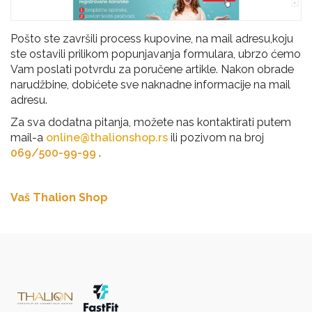
Pošto ste završili process kupovine, na mail adresu,koju
ste ostavili prilikom popunjavanja formulara, ubrzo ćemo
Vam poslati potvrdu za poručene artikle. Nakon obrade
narudžbine, dobićete sve naknadne informacije na mail
adresu.
Za sva dodatna pitanja, možete nas kontaktirati putem
mail-a
online@thalionshop.rs
ili pozivom na broj
069/500-99-99
.
Vaš Thalion Shop