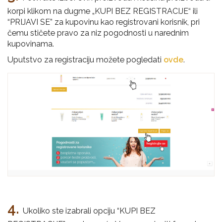
korpi klikom na dugme „KUPI BEZ REGISTRACIJE“ ili
“PRIJAVI SE” za kupovinu kao registrovani korisnik, pri
čemu stičete pravo za niz pogodnosti u narednim
kupovinama.
Uputstvo za registraciju možete pogledati
ovde
.
4.
Ukoliko ste izabrali opciju “KUPI BEZ