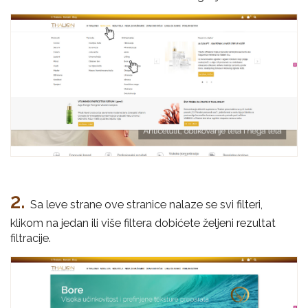
za
sunce
2.
Sa leve strane ove stranice nalaze se svi filteri,
klikom na jedan ili više filtera dobićete željeni rezultat
filtracije.