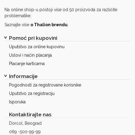
Na online shop-u postoji više od 50 proizvoda za različite
problematike.
Saznajte više
o Thalion brendu
.
Pomoć pri kupovini
Uputstvo za online kupovinu
Uslovi i način plaćanja
Plaćanje karticama
Informacije
Pogodnosti za registrovane korisnike
Uputstvo za registraciju
Isporuka
Kontaktirajte nas
Dorćol, Beograd
069 -500-99-99