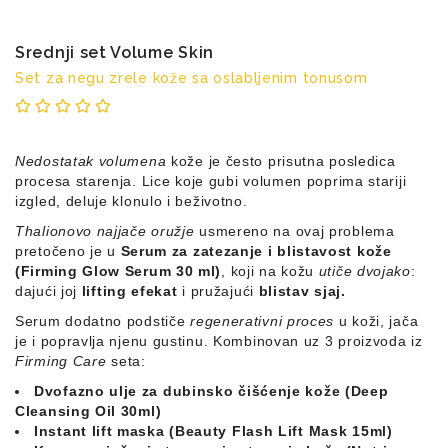
za
sunce
Srednji set Volume Skin
Set za negu zrele kože sa oslabljenim tonusom
Nedostatak volumena
kože je često prisutna posledica
procesa starenja.
Lice koje gubi volumen poprima stariji
izgled, deluje klonulo i beživotno.
Thalionovo najjače oružje
usmereno na ovaj problema
pretočeno je u
Serum za zatezanje i blistavost kože
(Firming Glow Serum 30 ml)
,
koji na kožu
utiče dvojako
:
dajući joj
lifting efekat
i pružajući
blistav sjaj.
Serum dodatno podstiče
regenerativni proces
u koži, jača
je i popravlja njenu gustinu.
Kombinovan uz 3 proizvoda iz
Firming Care
seta:
Dvofazno ulje za dubinsko čišćenje kože (Deep
Cleansing Oil 30ml)
Instant lift maska (Beauty Flash Lift Mask 15ml)