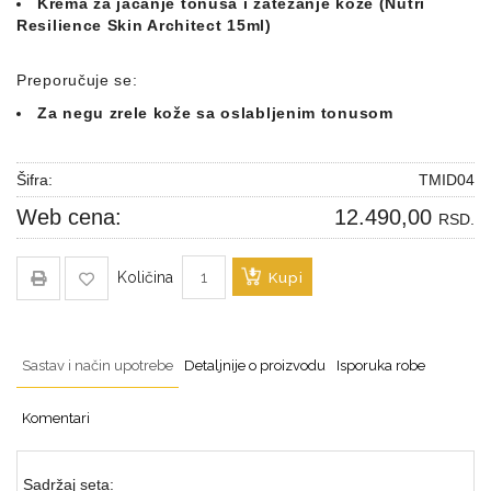
Krema za jačanje tonusa i zatezanje kože (Nutri
Resilience Skin Architect 15ml)
Preporučuje se:
Za negu zrele kože sa oslabljenim tonusom
Šifra:
TMID04
Web cena:
12.490,00
RSD.
Količina
Kupi
Sastav i način upotrebe
Detaljnije o proizvodu
Isporuka robe
Komentari
Sadržaj seta: