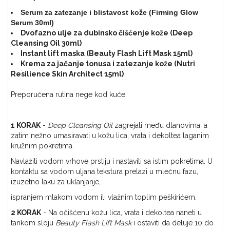
Serum za zatezanje i blistavost kože (Firming Glow
Serum 30ml)
Dvofazno ulje za dubinsko čišćenje kože (Deep
Cleansing Oil 30ml)
Instant lift maska (Beauty Flash Lift Mask 15ml)
Krema za jačanje tonusa i zatezanje kože (Nutri
Resilience Skin Architect 15ml)
Preporučena rutina nege kod kuće:
1 KORAK
-
Deep Cleansing Oil
zagrejati među dlanovima, a
zatim nežno umasiravati u kožu lica, vrata i dekoltea laganim
kružnim pokretima.
Navlažiti vodom vrhove prstiju i nastaviti sa istim pokretima. U
kontaktu sa vodom uljana tekstura prelazi u mlečnu fazu,
izuzetno laku za uklanjanje,
ispranjem mlakom vodom ili vlažnim toplim peškirićem.
2 KORAK
- Na očišćenu kožu lica, vrata i dekoltea naneti u
tankom sloju
Beauty Flash Lift Mask
i ostaviti da deluje 10 do