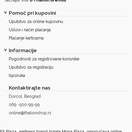
Pomoć pri kupovini
Uputstvo za online kupovinu
Uslovi i način plaćanja
Plaćanje karticama
Informacije
Pogodnosti za registrovane korisnike
Uputstvo za registraciju
Isporuka
Kontaktirajte nas
Dorćol, Beograd
069 -500-99-99
online@thalionshop.rs
Fit Plaza, wellness brend hotela Mona Plaza, omogućava online