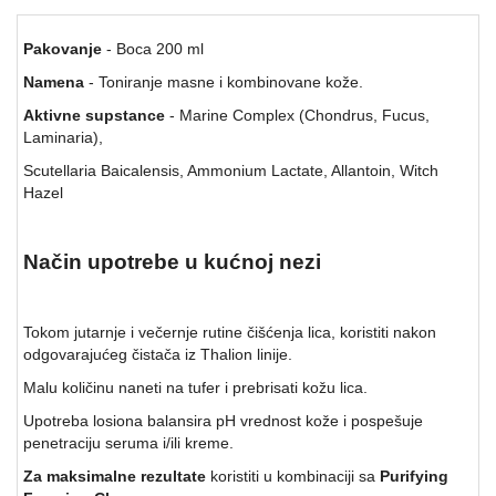
Pakovanje
- Boca 200 ml
Namena
- Toniranje masne i kombinovane kože.
Aktivne supstance
- Marine Complex (Chondrus, Fucus,
Laminaria),
Scutellaria Baicalensis, Ammonium Lactate, Allantoin, Witch
Hazel
Način upotrebe u kućnoj nezi
Tokom jutarnje i večernje rutine čišćenja lica, koristiti nakon
odgovarajućeg čistača iz Thalion linije.
Malu količinu naneti na tufer i prebrisati kožu lica.
Upotreba losiona balansira pH vrednost kože i pospešuje
penetraciju seruma i/ili kreme.
Za maksimalne rezultate
koristiti u kombinaciji sa
Purifying