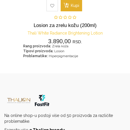
Kupi
Losion za zrelu kožu (200ml)
Thali White Radiance Brightening Lotion
3.890,00
RSD.
Rang proizvoda:
Zrela koža
Tipovi proizvoda:
Losion
Problematike:
Hiperpigmentacije
Na online shop-u postoji više od 50 proizvoda za različite
problematike.
Saznajte više
o Thalion brendu
.