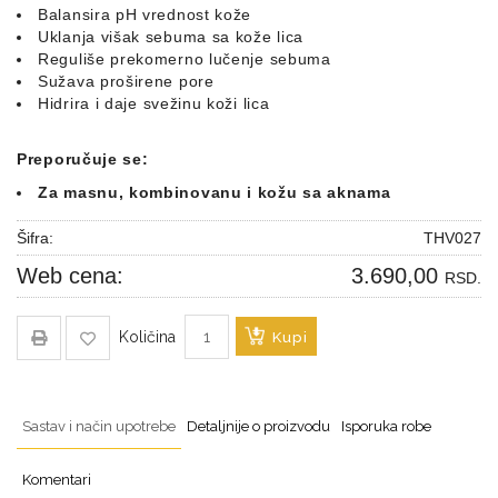
Balansira pH vrednost kože
Uklanja višak sebuma sa kože lica
Reguliše prekomerno lučenje sebuma
Sužava proširene pore
Hidrira i daje svežinu koži lica
Preporučuje se:
Za masnu, kombinovanu i kožu sa aknama
Šifra:
THV027
Web cena:
3.690,00
RSD.
Količina
Kupi
Sastav i način upotrebe
Detaljnije o proizvodu
Isporuka robe
Komentari