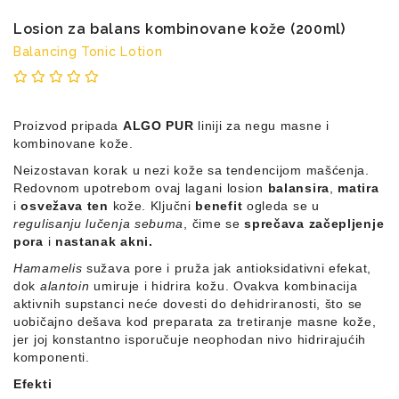
za
Losion za balans kombinovane kože (200ml)
sunce
Balancing Tonic Lotion
Proizvod pripada
ALGO PUR
liniji za negu masne i
kombinovane kože.
Neizostavan korak u nezi kože sa tendencijom mašćenja.
Redovnom upotrebom ovaj lagani losion
balansira
,
matira
i
osvežava ten
kože.
Ključni
benefit
ogleda se u
regulisanju lučenja sebuma
, čime se
sprečava začepljenje
pora
i
nastanak akni.
Hamamelis
sužava pore i pruža jak antioksidativni efekat,
dok
alantoin
umiruje i hidrira kožu.
Ovakva kombinacija
aktivnih supstanci neće dovesti do dehidriranosti,
što se
uobičajno dešava kod preparata za tretiranje masne kože,
jer joj konstantno isporučuje neophodan nivo hidrirajućih
komponenti.
Efekti