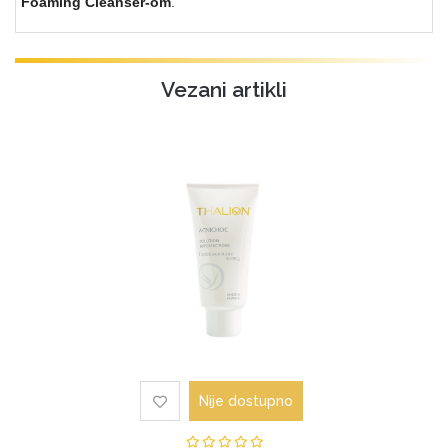
Foaming Cleanser-om
.
Vezani artikli
Nije dostupno