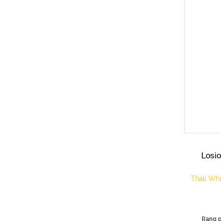
Losio
Thali Whi
Rang p