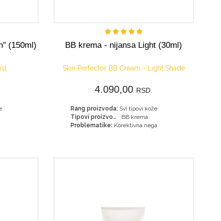
Nije dostupno
n" (150ml)
BB krema - nijansa Light (30ml)
ist
Skin Perfector BB Cream - Light Shade
4.090,00
RSD.
e
Rang proizvoda:
Svi tipovi kože
Tipovi proizvoda:
BB krema
Problematike:
Korektivna nega