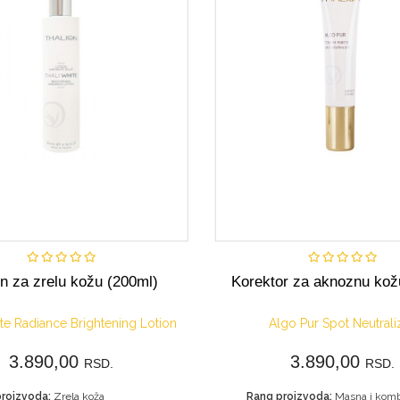
Kupi
Nije dostupn
n za zrelu kožu (200ml)
Korektor za aknoznu kož
te Radiance Brightening Lotion
Algo Pur Spot Neutrali
3.890,00
3.890,00
RSD.
RSD.
roizvoda:
Zrela koža
Rang proizvoda: