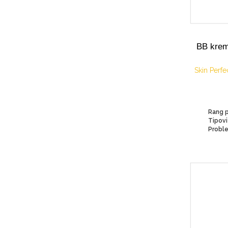
BB krem
Skin Perf
Rang p
Proble