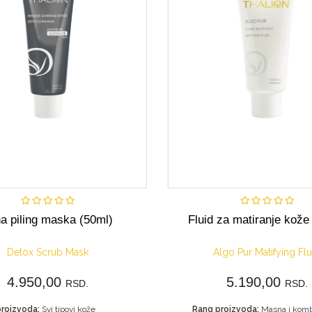
Kupi
Kupi
a piling maska (50ml)
Fluid za matiranje kože
Detox Scrub Mask
Algo Pur Matifying Flu
4.950,00
5.190,00
RSD.
RSD.
roizvoda:
Svi tipovi kože
Rang proizvoda: