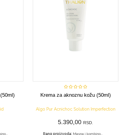
Nije dostupno
 (50ml)
Krema za aknoznu kožu (50ml)
id
Algo Pur Acnichoc Solution Imperfection
5.390,00
RSD.
Masna i kombinovana koža
Rang proizvoda:
Masna i kombinovana koža