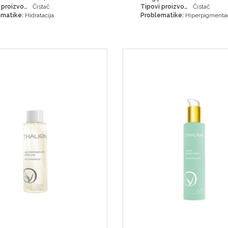
Tipovi proizvoda:
Čistač
Tipovi proizvoda:
Čistač
matike:
Hidratacija
Problematike:
Hiperpigmentac