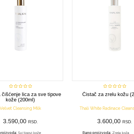
Nije dostupno
Kupi
 čišćenje lica za sve tipove
Čistač za zrelu kožu (
kože (200ml)
Velvet Cleansing Milk
Thali White Radinace Cleans
3.590,00
3.600,00
RSD.
RSD.
roizvoda:
Svi tipovi kože
Rang proizvoda:
Zrela koža