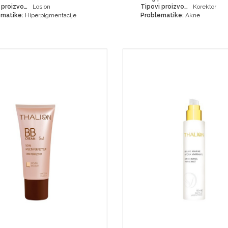
Tipovi proizvoda:
Losion
Tipovi proizvoda:
Korektor
matike:
Hiperpigmentacije
Problematike:
Akne