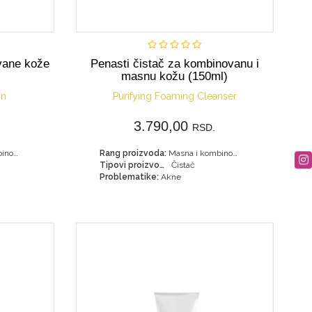
Nije dostupno
vane kože
Penasti čistač za kombinovanu i
masnu kožu (150ml)
on
Purifying Foaming Cleanser
3.790,00
RSD.
Masna i kombinovana koža
Rang proizvoda:
Masna i kombinovana koža
Tipovi proizvoda:
Čistač
Problematike:
Akne