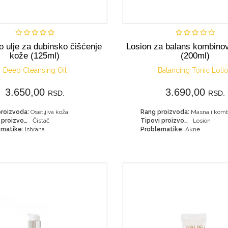
Nije dostupno
Kupi
 ulje za dubinsko čišćenje
Losion za balans kombino
kože (125ml)
(200ml)
Deep Cleansing Oil
Balancing Tonic Loti
3.650,00
3.690,00
RSD.
RSD.
roizvoda:
Osetljiva koža
Rang proizvoda:
Tipovi proizvoda:
Čistač
Tipovi proizvoda:
Losion
matike:
Ishrana
Problematike:
Akne