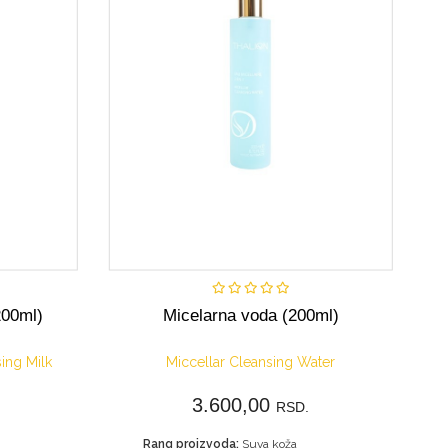
Kupi
200ml)
Micelarna voda (200ml)
ing Milk
Miccellar Cleansing Water
3.600,00
RSD.
Rang proizvoda:
Suva koža