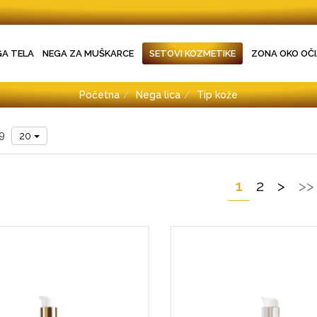
GA TELA
NEGA ZA MUŠKARCE
SETOVI KOZMETIKE
ZONA OKO OČI
Početna
Nega lica
Tip kože
29
20
1
2
>
>>