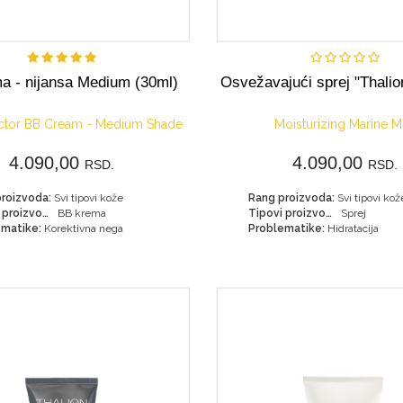
Kupi
Kupi
a - nijansa Medium (30ml)
Osvežavajući sprej "Thalio
ector BB Cream - Medium Shade
Moisturizing Marine M
4.090,00
4.090,00
RSD.
RSD.
roizvoda:
Svi tipovi kože
Rang proizvoda:
Svi tipovi kož
Tipovi proizvoda:
BB krema
Tipovi proizvoda:
Sprej
matike:
Korektivna nega
Problematike:
Hidratacija