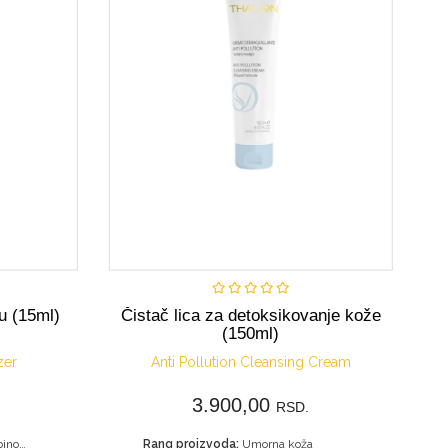
o
Nije dostupno
u (15ml)
Čistač lica za detoksikovanje kože
(150ml)
zer
Anti Pollution Cleansing Cream
3.900,00
RSD.
Masna i kombinovana koža
Rang proizvoda:
Umorna koža