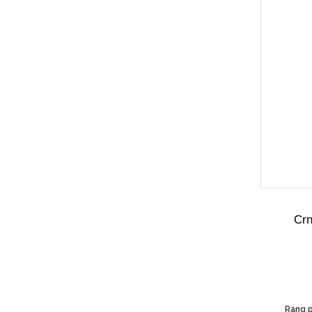
Crn
Rang p