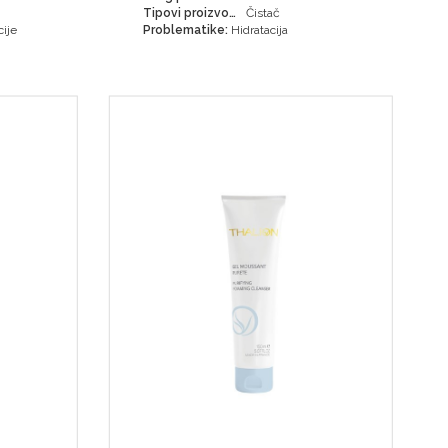
Tipovi proizvoda:
Čistač
ije
Problematike:
Hidratacija