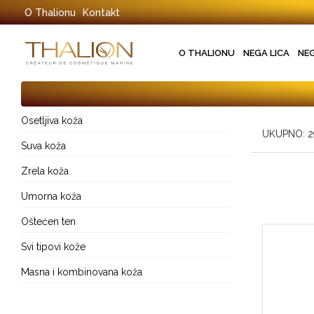
O Thalionu
Kontakt
O THALIONU
NEGA LICA
NE
Osetljiva koža
UKUPNO: 
Suva koža
Zrela koža
Umorna koža
Oštećen ten
Svi tipovi kože
Masna i kombinovana koža